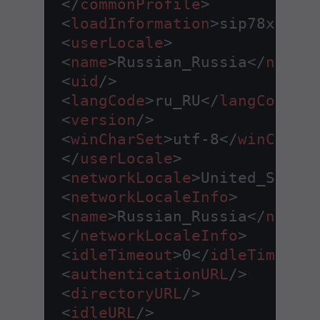
</
commonProfile
>
<
loadInformation
>
sip78xx.12
<
userLocale
>
<
name
>
Russian_Russia
</
name
>
<
uid
/>
<
langCode
>
ru_RU
</
langCode
>
<
version
/>
<
winCharSet
>
utf-8
</
winCharS
</
userLocale
>
<
networkLocale
>
United_State
<
networkLocaleInfo
>
<
name
>
Russian_Russia
</
name
>
</
networkLocaleInfo
>
<
idleTimeout
>
0
</
idleTimeout
<
authenticationURL
/>
<
directoryURL
/>
<
idleURL
/>