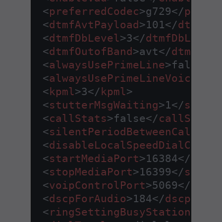
<
preferredCodec
>
g729
</
prefe
<
dtmfAvtPayload
>
101
</
dtmfAv
<
dtmfDbLevel
>
3
</
dtmfDbLevel
<
dtmfOutofBand
>
avt
</
dtmfOut
<
alwaysUsePrimeLine
>
false
</
<
alwaysUsePrimeLineVoiceMai
<
kpml
>
3
</
kpml
>
<
stutterMsgWaiting
>
1
</
stutt
<
callStats
>
false
</
callStats
<
silentPeriodBetweenCallWai
<
disableLocalSpeedDialConfi
<
startMediaPort
>
16384
</
star
<
stopMediaPort
>
16399
</
stopM
<
voipControlPort
>
5069
</
voip
<
dscpForAudio
>
184
</
dscpForA
<
ringSettingBusyStationPoli