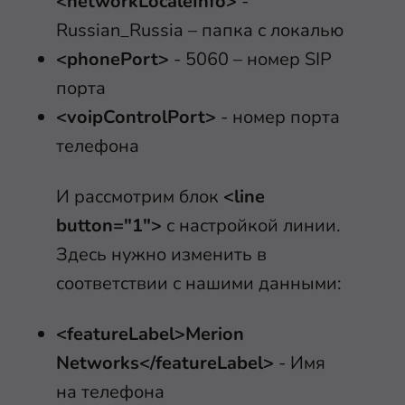
<networkLocaleInfo>
-
Russian_Russia – папка с локалью
<phonePort>
- 5060 – номер SIP
порта
<voipControlPort>
- номер порта
телефона
И рассмотрим блок
<line
button="1">
с настройкой линии.
Здесь нужно изменить в
соответствии с нашими данными:
<featureLabel>Merion
Networks</featureLabel>
- Имя
на телефона