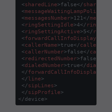
<
sharedLine
>
false
</
sharedLi
<
messageWaitingLampPolicy
>
1
<
messagesNumber
>
121
</
messag
<
ringSettingIdle
>
4
</
ringSet
<
ringSettingActive
>
5
</
ringS
<
forwardCallInfoDisplay
>
<
callerName
>
true
</
callerNam
<
callerNumber
>
false
</
caller
<
redirectedNumber
>
false
</
re
<
dialedNumber
>
true
</
dialedN
</
forwardCallInfoDisplay
>
</
line
>
</
sipLines
>
</
sipProfile
>