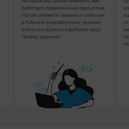
На курсе вы лучше поймете, как
Ty
работает современный фронтенд.
ко
После сможете заявить о себе как
ош
о fullstack-разработчике. Знание
ст
этого инструмента добавит веса
р
твоему резюме!
по
п