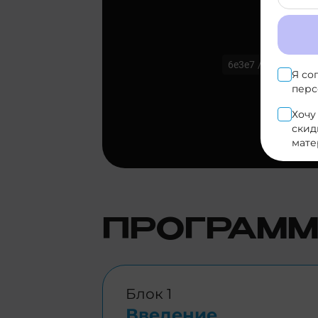
Я со
перс
Хочу
скид
мате
ПРОГРАММ
Блок 1
Введение