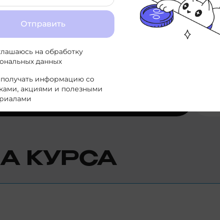
Отправить
Ни
глашаюсь на
обработку
Раз
ональных данных
 получать информацию со
ками, акциями и полезными
риалами
А КУРСА