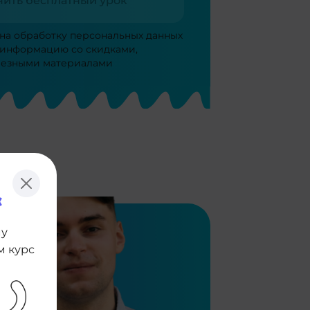
чить бесплатный урок
 на
обработку персональных данных
 информацию со скидками,
лезными материалами
му
м курс