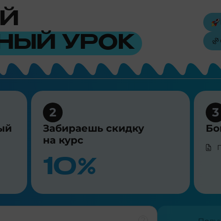
Й
НЫЙ УРОК
2
3
ый
Забираешь скидку
Бо
на курс
10%