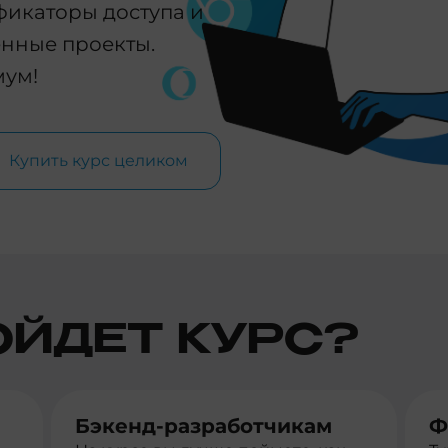
фикаторы доступа и
нные проекты.
мум!
Купить курс целиком
ОЙДЕТ КУРС?
Бэкенд-разработчикам
Ф