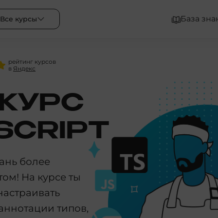
База зна
Все курсы
рейтинг курсов
в
Яндекс
КУРС
SCRIPT
тань более
ом! На курсе ты
настраивать
аннотации типов,