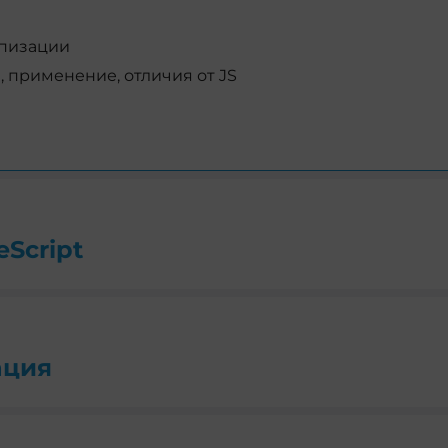
ипизации
, применение, отличия от JS
Script
ация