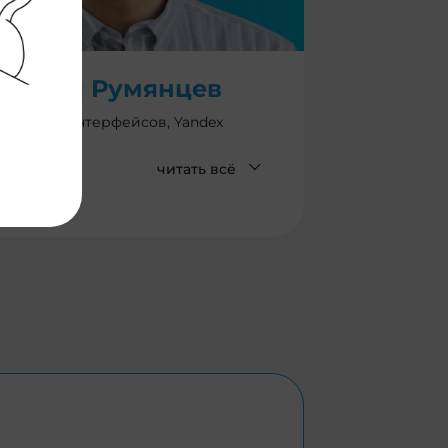
колай Румянцев
работчик интерфейсов, Yandex
читать всё