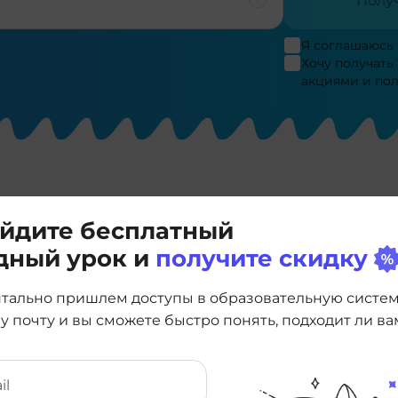
Полу
Я соглашаюсь
Хочу получать
акциями и по
Т АВТОРА
йдите бесплатный
дный урок и
получите скидку
тально пришлем доступы в образовательную систе
у почту и вы сможете быстро понять, подходит ли ва