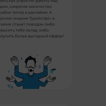
peScript упростит работу над
дом, сократив количество
ибок типов в рантайме. А
рочка «знание TypeScript» в
езюме станет поводом либо
высить тебе оклад, либо
олучить более выгодный оффер!