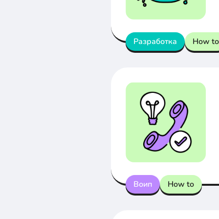
Разработка
How to
Воип
How to