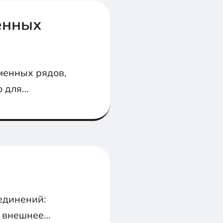
енных
менных рядов,
о для
единений:
е внешнее