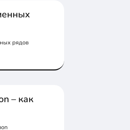
менных
нных рядов
n – как
hon