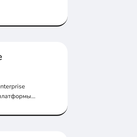
инение (Inner
ht Join).
e
nterprise
р платформы
M