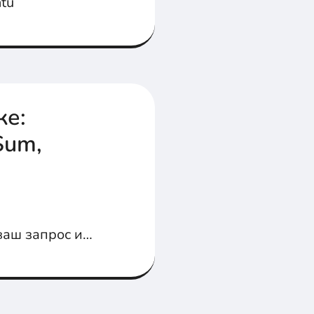
tu
ке:
Sum,
ваш запрос и