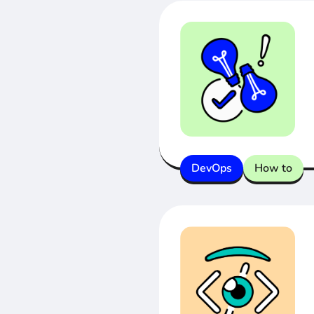
DevOps
How to