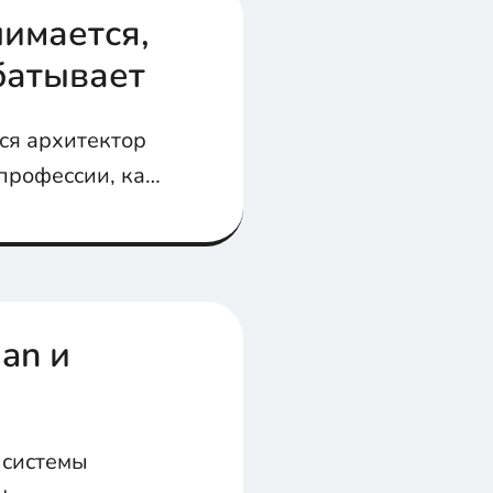
нимается,
абатывает
ся архитектор
профессии, как
ециалисты.
an и
 системы