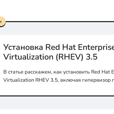
соединение (Full Outer Join), внутреннее соед
Join), левое (Left Join) и правое соединение (Rig
ы
Установка Red Hat Enterpris
Virtualization (RHEV) 3.5
В статье расскажем, как установить Red Hat E
Virtualization RHEV 3.5, включая гипервизо
RHEV-H и систему управления средой RHEV