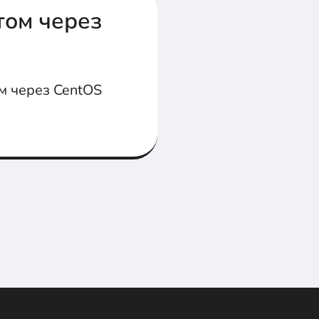
том через
м через CentOS