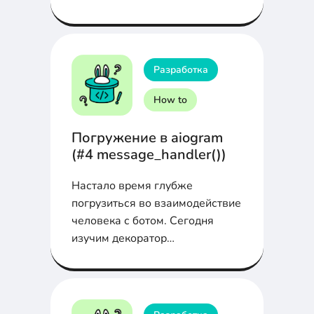
Разработка
How to
Погружение в aiogram
(#4 message_handler())
Настало время глубже
погрузиться во взаимодействие
человека с ботом. Сегодня
изучим декоратор
message_handler(). Узнаем, как
боту реагировать на
конкретные сообщения от
пользователя и отвечать на его