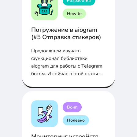
Разработка
команды.
How to
Погружение в aiogram
(#5 Отправка стикеров)
Продолжаем изучать
функционал библиотеки
aiogram для работы с Telegram
ботом. И сейчас в этой статье
мы узнаем, как бот может
отправлять стикеры
пользователю, с ним
взаимодействующим.
Воип
Полезно
Мониторинг устройств