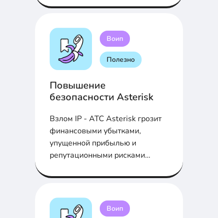
Воип
Полезно
Повышение
безопасности Asterisk
Взлом IP - АТС Asterisk грозит
финансовыми убытками,
упущенной прибылью и
репутационными рисками
компании. Выполните простые
шаги, чтобы повысить
безопасность Asterisk с
помощью CLI и FreePBX для
Воип
защиты от атак...