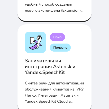
удобный способ создания
нового экстеншена (Extension)
на FreePBX 13 и последующей
регистрацией его на SIP-
телефоне Yealink SIP-T21P E2...
Воип
Полезно
Занимательная
интеграция Asterisk и
Yandex.SpeechKit
Синтез речи для автоматизации
обслуживания клиентов из IVR?
Легко. Интеграция Asterisk и
Yandex.SpeechKit Cloud в
статье...