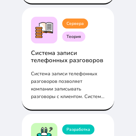
рассмотрены различные стеки
для веб- и мобильных
приложений, их особенности и
Сервера
преимущества.
Теория
Система записи
телефонных разговоров
Система записи телефонных
разговоров позволяет
компании записывать
разговоры с клиентом. Система
записи нужна для решения
спорных ситуаций и оценки
качества
Разработка