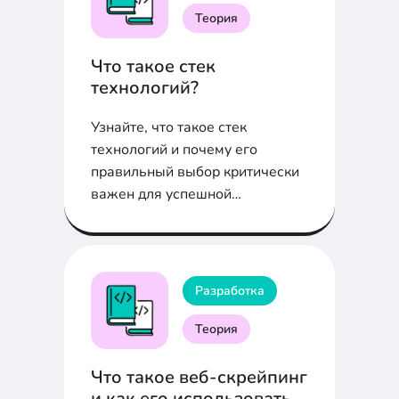
Теория
Что такое стек
технологий?
Узнайте, что такое стек
технологий и почему его
правильный выбор критически
важен для успешной
разработки. В статье
рассмотрены различные стеки
для веб- и мобильных
приложений, их особенности и
Разработка
преимущества.
Теория
Что такое веб-скрейпинг
и как его использовать