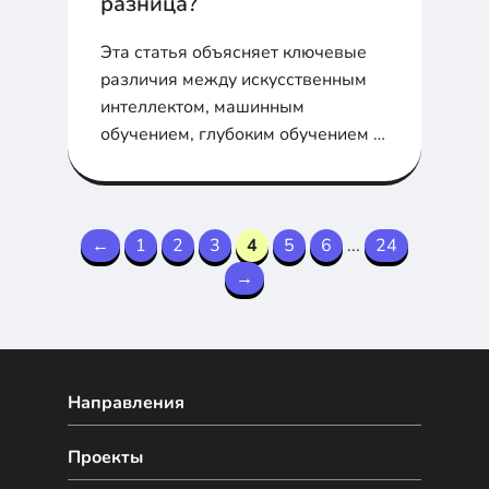
разница?
Эта статья объясняет ключевые
различия между искусственным
интеллектом, машинным
обучением, глубоким обучением и
нейронными сетями. Узнайте, как
они связаны, что отличает их друг
от друга, и как эти технологии
формируют будущее ИТ.
←
1
2
3
4
5
6
...
24
→
Направления
Проекты